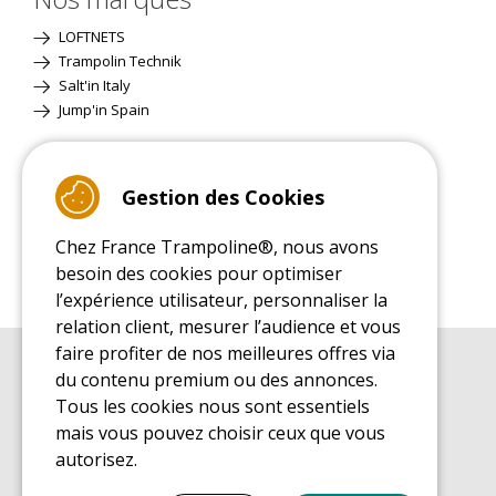
LOFTNETS
Trampolin Technik
Salt'in Italy
Jump'in Spain
Site Classique
Gestion des Cookies
Chez France Trampoline®, nous avons
besoin des cookies pour optimiser
l’expérience utilisateur, personnaliser la
relation client, mesurer l’audience et vous
faire profiter de nos meilleures offres via
du contenu premium ou des annonces.
GUIDE D'ACHAT
Guide d'achat pour les trampolines de loisirs
Tous les cookies nous sont essentiels
mais vous pouvez choisir ceux que vous
GUIDE DE MONTAGE
Guide de montage pour les trampolines de loisirs
autorisez.
GUIDE D'ENTRETIEN