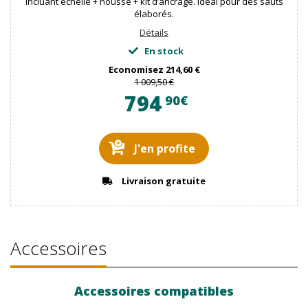
incluant échelle + housse + kit d’ancrage. Idéal pour des sauts
élaborés.
Détails
En stock
Economisez
214,60 €
1 009,50 €
794
90€
J'en profite
Livraison gratuite
Accessoires
Accessoires compatibles