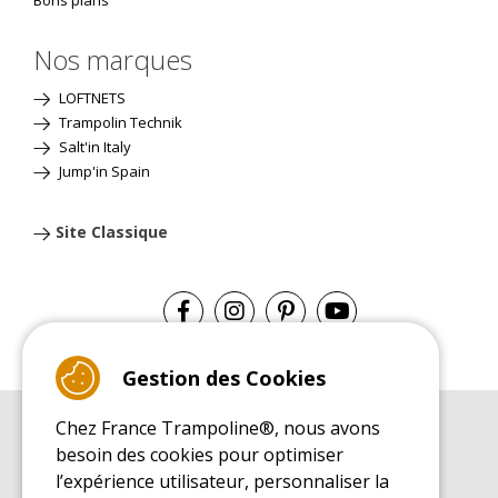
Nos marques
LOFTNETS
Trampolin Technik
Salt'in Italy
Jump'in Spain
Site Classique
Gestion des Cookies
Chez France Trampoline®, nous avons
GUIDE D'ACHAT
besoin des cookies pour optimiser
Guide d'achat pour les trampolines de loisirs
l’expérience utilisateur, personnaliser la
GUIDE DE MONTAGE