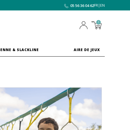
FR
|
EN
05 56 36 04 62
0
ENNE & SLACKLINE
AIRE DE JEUX