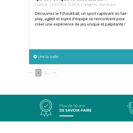
Publié le : 23/05/2023 15:45:20 | Catégories :
Aire de jeux
Découvrez le Tchoukball, un sport captivant où fair-
play, agilité et esprit d'équipe se rencontrent pour
créer une expérience de jeu unique et palpitante !
Lire la suite
<<
1
2
>>
Plus de 50 ans
DE SAVOIR-FAIRE