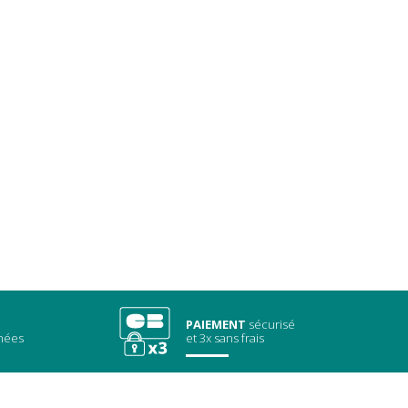
PAIEMENT
sécurisé
chées
et 3x sans frais