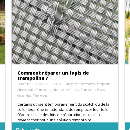
Comment réparer un tapis de
trampoline ?
Publié le : 30/01/2024 10:43:08 | Catégories :
Accessoires Trampoline
,
Aire de jeux
,
Trampoline
,
Trampoline fitness
,
Trampoline Pièces
détachées
,
Tyrolienne
Certains utilisent temporairement du scotch ou de la
colle néoprène en attendant de remplacer leur toile.
D'autre utilise des kits de réparation, mais cela
revient cher pour une solution temporaire
Lire la suite