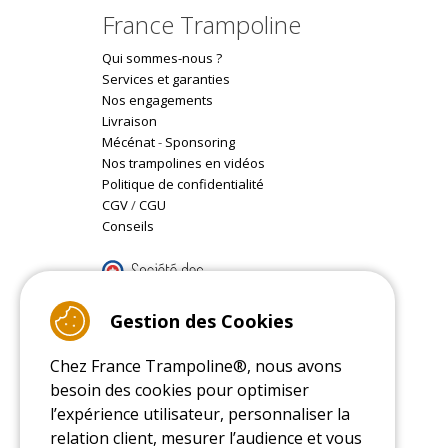
France Trampoline
Qui sommes-nous ?
Services et garanties
Nos engagements
Livraison
Mécénat
-
Sponsoring
Nos trampolines en vidéos
Politique de confidentialité
CGV
/
CGU
Conseils
9.4
/10 (22077 reviews)
Gestion des Cookies
Chez France Trampoline®, nous avons
Read customer reviews
besoin des cookies pour optimiser
l’expérience utilisateur, personnaliser la
relation client, mesurer l’audience et vous