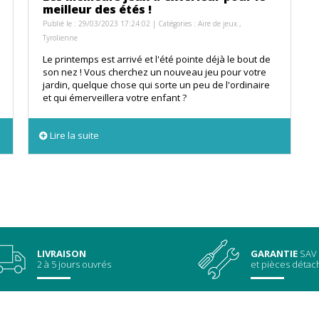
meilleur des étés !
Publié le : 29/03/2023 17:24:02 | Catégories :
Aire de jeux
,
Tyrolienne
Le printemps est arrivé et l'été pointe déjà le bout de
son nez ! Vous cherchez un nouveau jeu pour votre
jardin, quelque chose qui sorte un peu de l'ordinaire
et qui émerveillera votre enfant ?
Lire la suite
LIVRAISON
GARANTIE
SAV
2 à 5 jours ouvrés
et pièces déta