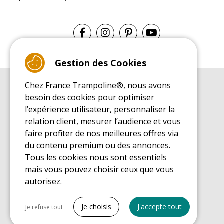
Gestion des Cookies
Chez France Trampoline®, nous avons
GUIDE D'ACHAT
besoin des cookies pour optimiser
Guide d'achat pour les trampolines de loisirs
l’expérience utilisateur, personnaliser la
GUIDE DE MONTAGE
relation client, mesurer l’audience et vous
Guide de montage pour les trampolines de loisirs
faire profiter de nos meilleures offres via
GUIDE D'ENTRETIEN
du contenu premium ou des annonces.
Guide d'entretien des trampolines de loisirs
Tous les cookies nous sont essentiels
GUIDE DÉCOUVERTE
mais vous pouvez choisir ceux que vous
Guide de découverte des trampolines de loisirs
autorisez.
GUIDE D'ACHAT PIÈCES DE RECHANGE
Guide d'achat des pièces de rechange
Tout cocher
Je choisis
J'accepte tout
Je refuse tout
Cookies nécessaires