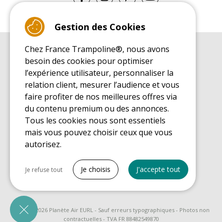
Gestion des Cookies
Chez France Trampoline®, nous avons
GUIDE D'ACHAT
besoin des cookies pour optimiser
Guide d'achat pour les trampolines de loisirs
l’expérience utilisateur, personnaliser la
GUIDE DE MONTAGE
relation client, mesurer l’audience et vous
Guide de montage pour les trampolines de loisirs
faire profiter de nos meilleures offres via
GUIDE D'ENTRETIEN
du contenu premium ou des annonces.
Guide d'entretien des trampolines de loisirs
Tous les cookies nous sont essentiels
GUIDE DÉCOUVERTE
mais vous pouvez choisir ceux que vous
Guide de découverte des trampolines de loisirs
autorisez.
GUIDE D'ACHAT PIÈCES DE RECHANGE
Guide d'achat des pièces de rechange
Tout cocher
Je choisis
J'accepte tout
Je refuse tout
Cookies nécessaires
PrestaShop
Nécessaire au fonctionnement du site
© 2008 - 2026 Planète Air EURL - Sauf erreurs typographiques - Photos non
contractuelles - TVA FR 88482549870