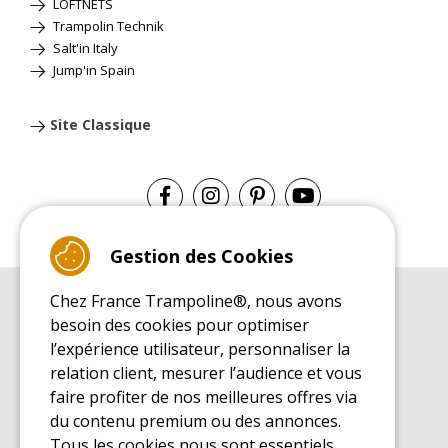
LOFTNETS
Trampolin Technik
Salt'in Italy
Jump'in Spain
Site Classique
Gestion des Cookies
Chez France Trampoline®, nous avons
GUIDE D'ACHAT
besoin des cookies pour optimiser
Guide d'achat pour les trampolines de loisirs
l’expérience utilisateur, personnaliser la
GUIDE DE MONTAGE
relation client, mesurer l’audience et vous
Guide de montage pour les trampolines de loisirs
faire profiter de nos meilleures offres via
GUIDE D'ENTRETIEN
du contenu premium ou des annonces.
Guide d'entretien des trampolines de loisirs
Tous les cookies nous sont essentiels