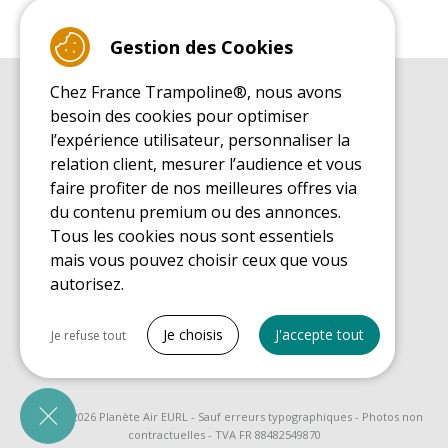
Gestion des Cookies
Chez France Trampoline®, nous avons
GUIDE D'ACHAT
besoin des cookies pour optimiser
Guide d'achat pour les trampolines de loisirs
l’expérience utilisateur, personnaliser la
GUIDE DE MONTAGE
relation client, mesurer l’audience et vous
Guide de montage pour les trampolines de loisirs
faire profiter de nos meilleures offres via
GUIDE D'ENTRETIEN
du contenu premium ou des annonces.
Guide d'entretien des trampolines de loisirs
Tous les cookies nous sont essentiels
GUIDE DÉCOUVERTE
mais vous pouvez choisir ceux que vous
Guide de découverte des trampolines de loisirs
autorisez.
GUIDE D'ACHAT PIÈCES DE RECHANGE
Guide d'achat des pièces de rechange
Tout cocher
Je choisis
J'accepte tout
Je refuse tout
Cookies nécessaires
PrestaShop
Nécessaire au fonctionnement du site
© 2008 - 2026 Planète Air EURL - Sauf erreurs typographiques - Photos non
contractuelles - TVA FR 88482549870