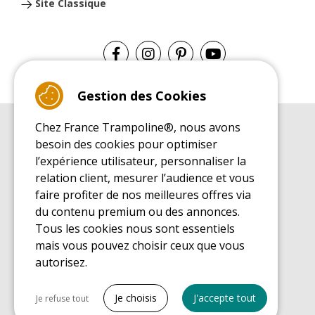
Site Classique
Gestion des Cookies
Chez France Trampoline®, nous avons
GUIDE D'ACHAT
besoin des cookies pour optimiser
Guide d'achat pour les trampolines de loisirs
l’expérience utilisateur, personnaliser la
GUIDE DE MONTAGE
relation client, mesurer l’audience et vous
Guide de montage pour les trampolines de loisirs
faire profiter de nos meilleures offres via
GUIDE D'ENTRETIEN
du contenu premium ou des annonces.
Guide d'entretien des trampolines de loisirs
Tous les cookies nous sont essentiels
GUIDE DÉCOUVERTE
mais vous pouvez choisir ceux que vous
Guide de découverte des trampolines de loisirs
autorisez.
GUIDE D'ACHAT PIÈCES DE RECHANGE
Guide d'achat des pièces de rechange
Tout cocher
Je choisis
J'accepte tout
Je refuse tout