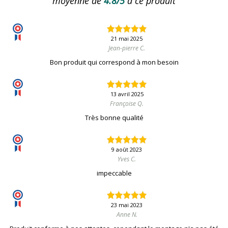
moyenne de
4.8/5
à ce produit
21 mai 2025
Jean-pierre C.
Bon produit qui correspond à mon besoin
13 avril 2025
Françoise Q.
Très bonne qualité
9 août 2023
Yves C.
impeccable
23 mai 2023
Anne N.