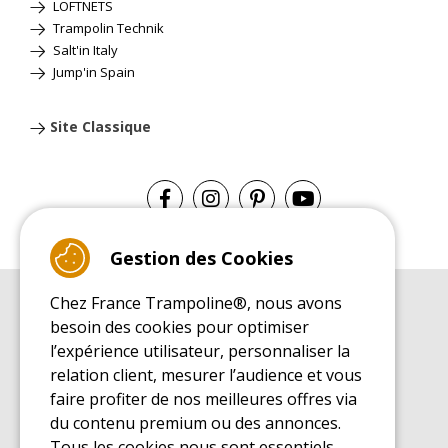
LOFTNETS
Trampolin Technik
Salt'in Italy
Jump'in Spain
Site Classique
Gestion des Cookies
Chez France Trampoline®, nous avons
GUIDE D'ACHAT
besoin des cookies pour optimiser
Guide d'achat pour les trampolines de loisirs
l’expérience utilisateur, personnaliser la
GUIDE DE MONTAGE
relation client, mesurer l’audience et vous
Guide de montage pour les trampolines de loisirs
faire profiter de nos meilleures offres via
GUIDE D'ENTRETIEN
du contenu premium ou des annonces.
Guide d'entretien des trampolines de loisirs
Tous les cookies nous sont essentiels