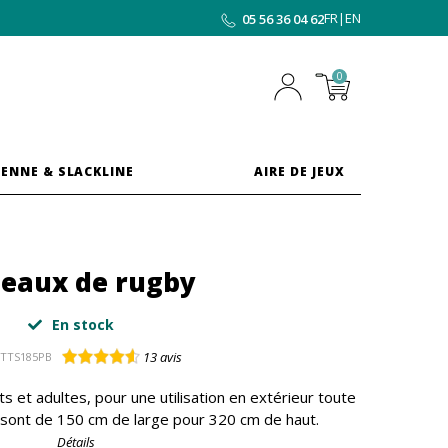
FR
|
EN
05 56 36 04 62
0
ENNE & SLACKLINE
AIRE DE JEUX
teaux de rugby
En stock
13
avis
FTTS185PB
 et adultes, pour une utilisation en extérieur toute
 sont de 150 cm de large pour 320 cm de haut.
Détails