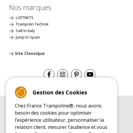
Nos marques
LOFTNETS
Trampolin Technik
Salt'in Italy
Jump'in Spain
Site Classique
Gestion des Cookies
Chez France Trampoline®, nous avons
GUIDE D'ACHAT
besoin des cookies pour optimiser
Guide d'achat pour les trampolines de loisirs
l’expérience utilisateur, personnaliser la
GUIDE DE MONTAGE
relation client, mesurer l’audience et vous
Guide de montage pour les trampolines de loisirs