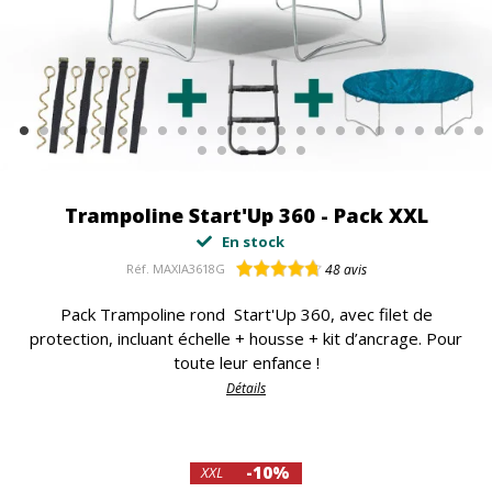
Trampoline Start'Up 360 - Pack XXL
En stock
Réf.
MAXIA3618G
48
avis
Pack Trampoline rond Start'Up 360, avec filet de
protection, incluant échelle + housse + kit d’ancrage. Pour
toute leur enfance !
Détails
-10%
XXL