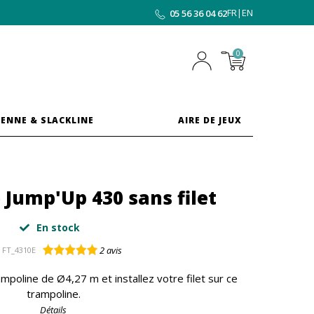
FR
|
EN
05 56 36 04 62
0
ENNE & SLACKLINE
AIRE DE JEUX
Jump'Up 430 sans filet
En stock
2
avis
FT_4310E
poline de Ø4,27 m et installez votre filet sur ce
trampoline.
Détails