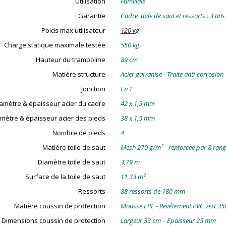
Utilisation
Familiale
Garantie
Cadre, toile de saut et ressorts : 3 ans
Poids max utilisateur
120 kg
Charge statique maximale testée
550 kg
Hauteur du trampoline
89 cm
Matière structure
Acier galvanisé - Traité anti-corrosion
Jonction
En T
amètre & épaisseur acier du cadre
42 x 1,5 mm
mètre & épaisseur acier des pieds
38 x 1,5 mm
Nombre de pieds
4
Matière toile de saut
Mesh 270 g/m² - renforcée par 8 rang
Diamètre toile de saut
3,79 m
Surface de la toile de saut
11,33 m²
Ressorts
88 ressorts de 180 mm
Matière coussin de protection
Mousse EPE - Revêtement PVC vert 350
Dimensions coussin de protection
Largeur 33 cm – Epaisseur 25 mm