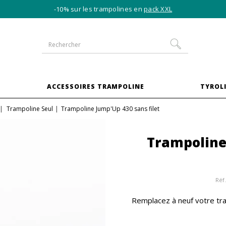
-10% sur les trampolines en
pack XXL
S
ACCESSOIRES TRAMPOLINE
TYROLI
Trampoline Seul
Trampoline Jump'Up 430 sans filet
Trampoline 
Réf.
Remplacez à neuf votre tram