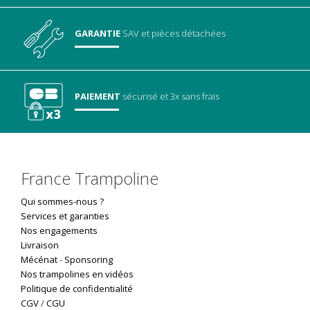
GARANTIE
SAV
et pièces détachées
PAIEMENT
sécurisé
et 3x sans frais
France Trampoline
Qui sommes-nous ?
Services et garanties
Nos engagements
Livraison
Mécénat
-
Sponsoring
Nos trampolines en vidéos
Politique de confidentialité
CGV
/
CGU