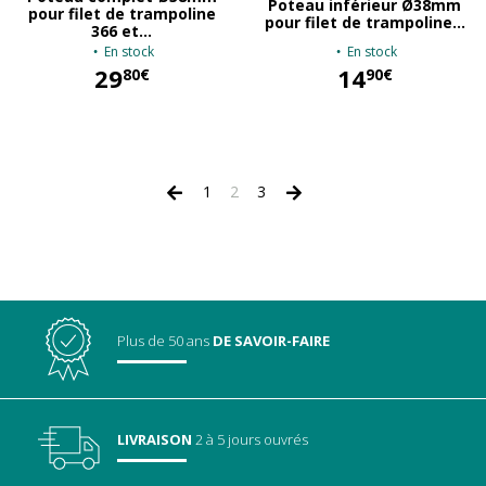
Poteau inférieur Ø38mm
pour filet de trampoline
pour filet de trampoline...
366 et...
En stock
En stock
29
14
80€
90€
29,80 €
14,90 €
1
2
3
Plus de 50 ans
DE SAVOIR-FAIRE
LIVRAISON
2 à 5 jours ouvrés