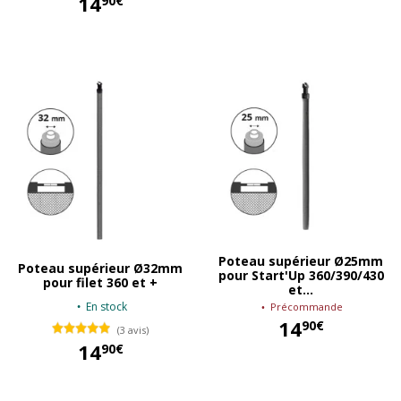
14
90€
14,90 €
Poteau supérieur Ø25mm
Poteau supérieur Ø32mm
pour Start'Up 360/390/430
pour filet 360 et +
et...
En stock
Précommande
14
90€
(3 avis)
14
90€
14,90 €
14,90 €