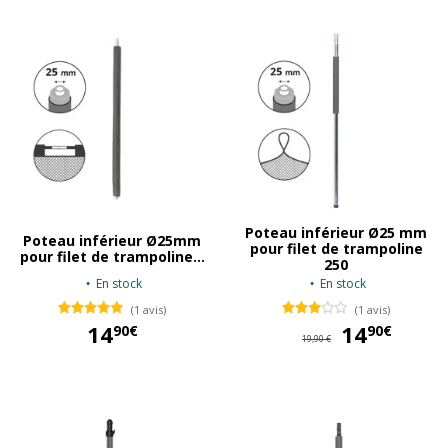
Poteau inférieur Ø25 mm
Poteau inférieur Ø25mm
pour filet de trampoline
pour filet de trampoline...
250
En stock
En stock
(1 avis)
(1 avis)
14
14
14
90€
90€
19,90 €
14,90 €