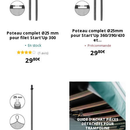
Poteau complet Ø25mm
Poteau complet Ø25 mm
pour Start'Up 360/390/430
pour filet Start'Up 300
et...
En stock
Précommande
29
80€
(1 avis)
29
80€
29,80 €
29,80 €
GUIDE D'ACHAT PIÈCES
DÉTACHÉES POUR
TRAMPOLINE