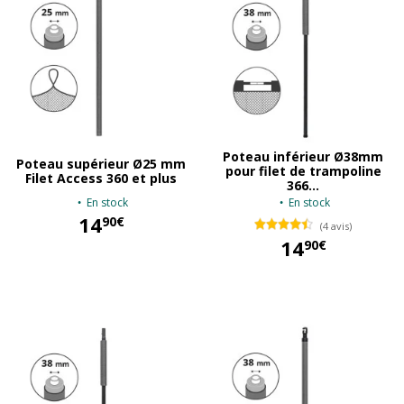
Poteau inférieur Ø38mm
Poteau supérieur Ø25 mm
pour filet de trampoline
Filet Access 360 et plus
366...
En stock
En stock
14
90€
(4 avis)
14
90€
14,90 €
14,90 €