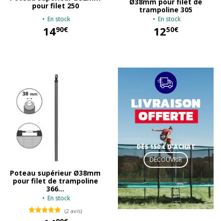
Ø38mm pour filet de
pour filet 250
trampoline 305
En stock
En stock
14
12
90€
50€
14,90 €
12,50 €
DÈS 150 € D'ACHAT
DÉCOUVRIR
Poteau supérieur Ø38mm
pour filet de trampoline
366...
En stock
(2 avis)