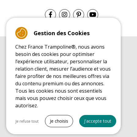
Gestion des Cookies
Chez France Trampoline®, nous avons
GUIDE D'ACHAT
besoin des cookies pour optimiser
Guide d'achat pour les trampolines de loisirs
l’expérience utilisateur, personnaliser la
GUIDE DE MONTAGE
relation client, mesurer l’audience et vous
Guide de montage pour les trampolines de loisirs
faire profiter de nos meilleures offres via
GUIDE D'ENTRETIEN
du contenu premium ou des annonces.
Guide d'entretien des trampolines de loisirs
Tous les cookies nous sont essentiels
GUIDE DÉCOUVERTE
mais vous pouvez choisir ceux que vous
Guide de découverte des trampolines de loisirs
autorisez.
GUIDE D'ACHAT PIÈCES DE RECHANGE
Guide d'achat des pièces de rechange
Tout cocher
Je choisis
J'accepte tout
Je refuse tout
Cookies nécessaires