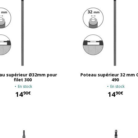
au supérieur Ø32mm pour
Poteau supérieur 32 mm 
filet 300
490
En stock
En stock
14
14
90€
90€
14,90 €
14,90 €