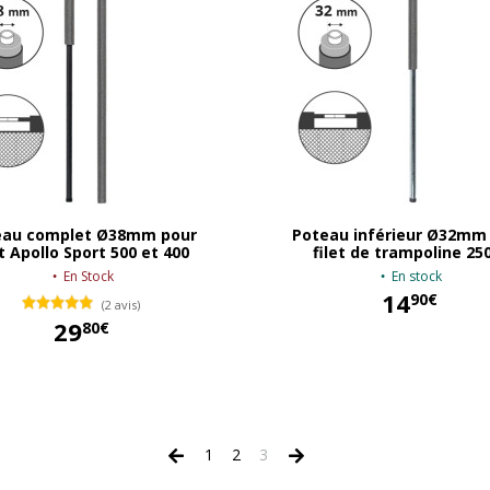
eau complet Ø38mm pour
Poteau inférieur Ø32mm
et Apollo Sport 500 et 400
filet de trampoline 250
En Stock
En stock
14
90€
(2 avis)
29
80€
14,90 €
29,80 €
1
2
3