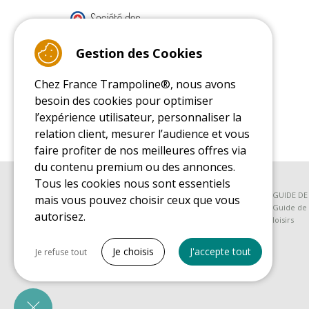
9.4
/10 (22077 reviews)
Gestion des Cookies
Chez France Trampoline®, nous avons
Read customer reviews
besoin des cookies pour optimiser
l’expérience utilisateur, personnaliser la
relation client, mesurer l’audience et vous
faire profiter de nos meilleures offres via
du contenu premium ou des annonces.
Tous les cookies nous sont essentiels
GUIDE D'ACHAT
GUIDE D
mais vous pouvez choisir ceux que vous
Guide d'achat pour les trampolines de loisirs
Guide de 
autorisez.
loisirs
Tout cocher
Je choisis
J'accepte tout
Je refuse tout
Cookies nécessaires
PrestaShop
Nécessaire au fonctionnement du site