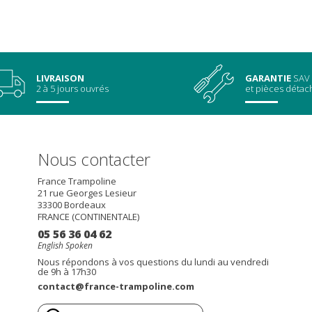
LIVRAISON
GARANTIE
SAV
2 à 5 jours ouvrés
et pièces déta
Nous contacter
France Trampoline
21 rue Georges Lesieur
33300
Bordeaux
FRANCE (CONTINENTALE)
05 56 36 04 62
English Spoken
Nous répondons à vos questions du lundi au vendredi
de 9h à 17h30
contact@france-trampoline.com