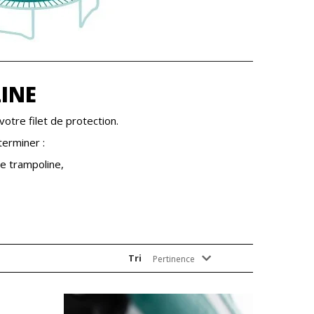
INE
otre filet de protection.
terminer :
e trampoline,
Tri
Pertinence