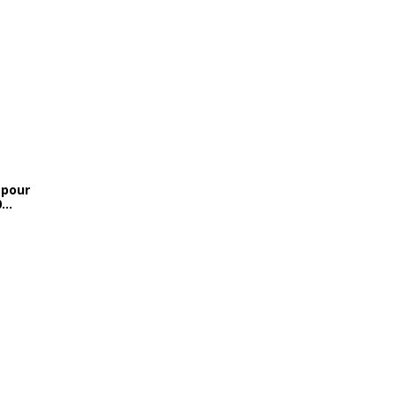
 pour
...