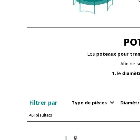
PO
Les
poteaux pour tra
Afin de s
1.
le
diamèt
Filtrer par
Type de pièces
Diamètr
45
Résultats