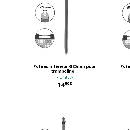
Poteau inférieur Ø25mm pour
Pote
trampoline...
En stock
14
90€
14,90 €