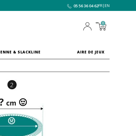
FR
|
EN
05 56 36 04 62
0
ENNE & SLACKLINE
AIRE DE JEUX