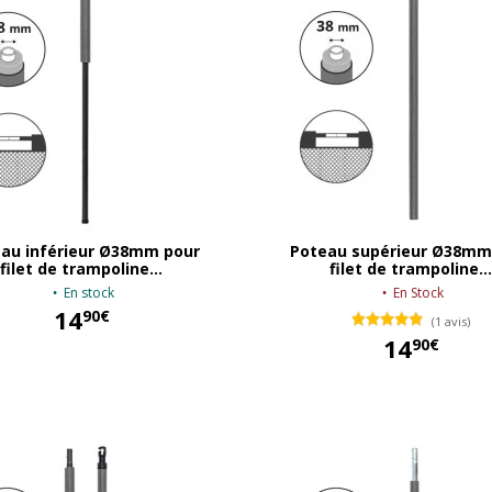
au inférieur Ø38mm pour
Poteau supérieur Ø38mm
filet de trampoline...
filet de trampoline...
En stock
En Stock
14
90€
(1 avis)
14
90€
14,90 €
14,90 €