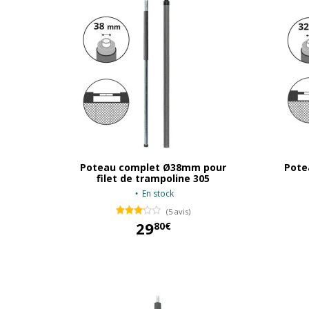
Poteau complet Ø38mm pour
Pote
filet de trampoline 305
En stock
(5 avis)
29
80€
29,80 €