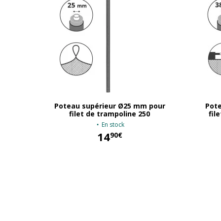
Poteau supérieur Ø25 mm pour
Pot
filet de trampoline 250
fil
En stock
14
90€
14,90 €