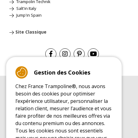
Trampolin Technik
Salt'in Italy
Jump'in Spain
Site Classique
Gestion des Cookies
Chez France Trampoline®, nous avons
GUIDE D'ACHAT
besoin des cookies pour optimiser
Guide d'achat pour les trampolines de loisirs
l’expérience utilisateur, personnaliser la
GUIDE DE MONTAGE
relation client, mesurer l’audience et vous
Guide de montage pour les trampolines de loisirs
faire profiter de nos meilleures offres via
GUIDE D'ENTRETIEN
du contenu premium ou des annonces.
Guide d'entretien des trampolines de loisirs
Tous les cookies nous sont essentiels
GUIDE DÉCOUVERTE