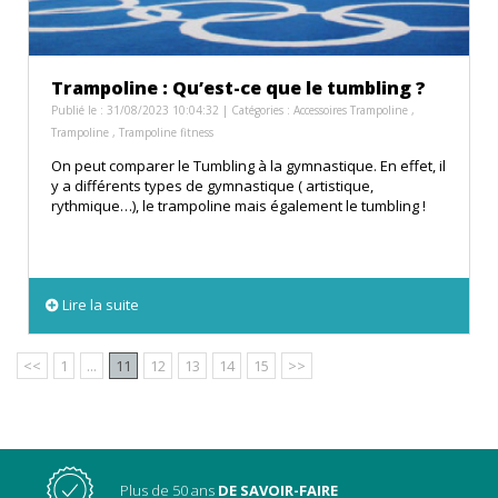
Trampoline : Qu’est-ce que le tumbling ?
Publié le : 31/08/2023 10:04:32 | Catégories :
Accessoires Trampoline
,
Trampoline
,
Trampoline fitness
On peut comparer le Tumbling à la gymnastique. En effet, il
y a différents types de gymnastique ( artistique,
rythmique…), le trampoline mais également le tumbling !
Lire la suite
<<
1
...
11
12
13
14
15
>>
Plus de 50 ans
DE SAVOIR-FAIRE