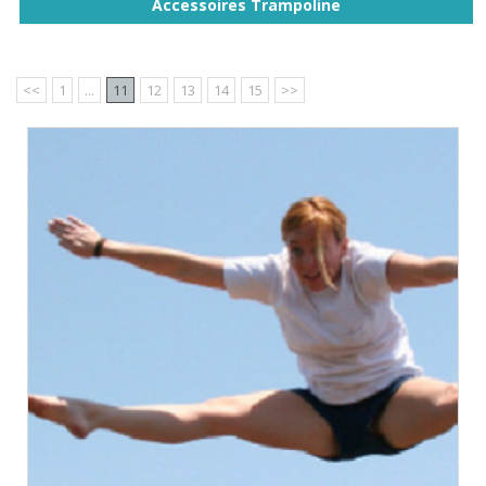
Accessoires Trampoline
<<
1
...
11
12
13
14
15
>>