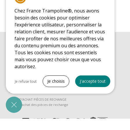
Chez France Trampoline®, nous avons
besoin des cookies pour optimiser
l’expérience utilisateur, personnaliser la
relation client, mesurer l’audience et vous
faire profiter de nos meilleures offres via
du contenu premium ou des annonces.
GUIDE D'ACHAT
Guide d'achat pour les trampolines de loisirs
Tous les cookies nous sont essentiels
mais vous pouvez choisir ceux que vous
GUIDE DE MONTAGE
Guide de montage pour les trampolines de loisirs
autorisez.
GUIDE D'ENTRETIEN
Tout cocher
Guide d'entretien des trampolines de loisirs
Je choisis
J'accepte tout
Je refuse tout
GUIDE DÉCOUVERTE
Cookies nécessaires
Guide de découverte des trampolines de loisirs
PrestaShop
GUIDE D'ACHAT PIÈCES DE RECHANGE
Nécessaire au fonctionnement du site
Guide d'achat des pièces de rechange
Cookies Marketing
Google Ads