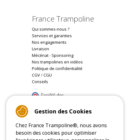
France Trampoline
Qui sommes-nous ?
Services et garanties
Nos engagements
Livraison
Mécénat
-
Sponsoring
Nos trampolines en vidéos
Politique de confidentialité
CGV
/
CGU
Conseils
9.4
/10 (22088 reviews)
Gestion des Cookies
Chez France Trampoline®, nous avons
Read customer reviews
besoin des cookies pour optimiser