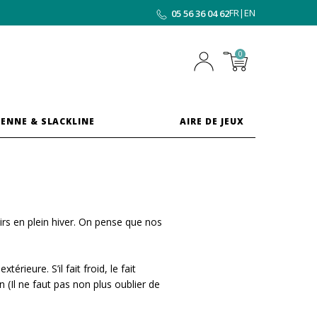
FR
|
EN
05 56 36 04 62
0
ENNE & SLACKLINE
AIRE DE JEUX
irs en plein hiver. On pense que nos
érieure. S’il fait froid, le fait
ien (Il ne faut pas non plus oublier de