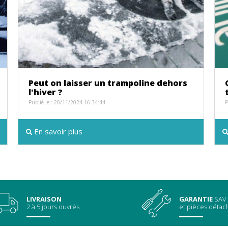
Peut on laisser un trampoline dehors
l'hiver ?
Publié le : 20/11/2024 16:34:44
P
En savoir plus
LIVRAISON
GARANTIE
SAV
2 à 5 jours ouvrés
et pièces déta