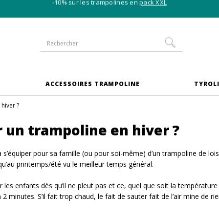
-10% sur les trampolines en
pack XXL
S
ACCESSOIRES TRAMPOLINE
TYROLI
hiver ?
 un trampoline en hiver ?
 s’équiper pour sa famille (ou pour soi-même) d’un trampoline de lois
t qu’au printemps/été vu le meilleur temps général.
 les enfants dès qu’il ne pleut pas et ce, quel que soit la température ext
 2 minutes. S’il fait trop chaud, le fait de sauter fait de l’air mine de r