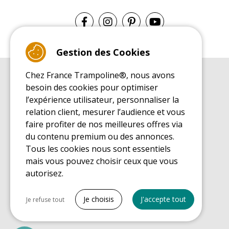
Gestion des Cookies
Chez France Trampoline®, nous avons
GUIDE D'ACHAT
besoin des cookies pour optimiser
Guide d'achat pour les trampolines de loisirs
l’expérience utilisateur, personnaliser la
GUIDE DE MONTAGE
relation client, mesurer l’audience et vous
Guide de montage pour les trampolines de loisirs
faire profiter de nos meilleures offres via
GUIDE D'ENTRETIEN
du contenu premium ou des annonces.
Guide d'entretien des trampolines de loisirs
Tous les cookies nous sont essentiels
GUIDE DÉCOUVERTE
mais vous pouvez choisir ceux que vous
Guide de découverte des trampolines de loisirs
autorisez.
GUIDE D'ACHAT PIÈCES DE RECHANGE
Guide d'achat des pièces de rechange
Tout cocher
Je choisis
J'accepte tout
Je refuse tout
Cookies nécessaires