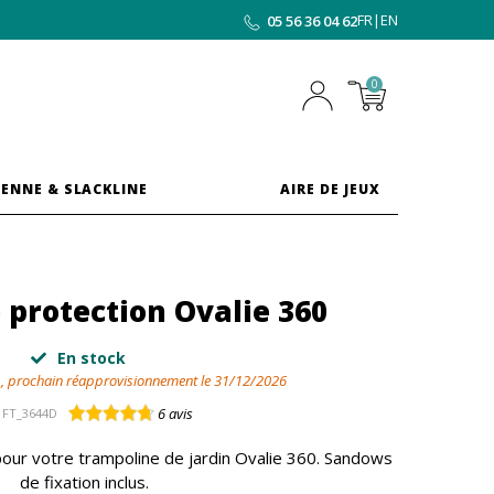
FR
|
EN
05 56 36 04 62
0
ENNE & SLACKLINE
AIRE DE JEUX
 protection Ovalie 360
En stock
 , prochain réapprovisionnement le 31/12/2026
6
avis
FT_3644D
pour votre trampoline de jardin Ovalie 360. Sandows
de fixation inclus.