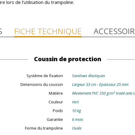
lors de l’utilisation du trampoline.
S
FICHE TECHNIQUE
ACCESSOIR
Coussin de protection
Systéme de fixation
Sandows élastiques
Dimensions du coussin
Largeur 33 cm - Epaisseur 25 mm
Matière
Rêvetement PVC 350 g/m² traité anti-
Couleur
Vert
Poids
10 kg
Garantie
6 mois
Forme du trampoline
Ovale