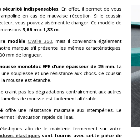
 sécurité indispensables
. En effet, il permet de vous
ampoline en cas de mauvaise réception. Si le coussin
tecteur, vous pouvez aisément le changer. Ce modèle de
dimensions
3,66 m x 1,83 m.
tre modèle
Ovalie 360
, mais il conviendra également
notre marque s’il présente les mêmes caractéristiques.
180 mm de longueur.
mousse monobloc
EPE d’une épaisseur de 25 mm
. La
 une souplesse et une résistance aux chocs. Ce coussin
de la mousse est étanche.
ne craint pas les dégradations contrairement aux autres
 lamelles de mousse est facilement altérable.
té
offre une résistance maximale aux intempéries. Le
ermet l'évacuation rapide de l'eau.
lastiques afin de le maintenir fermement sur votre
ndows élastiques
sont fournis avec cette pièce de