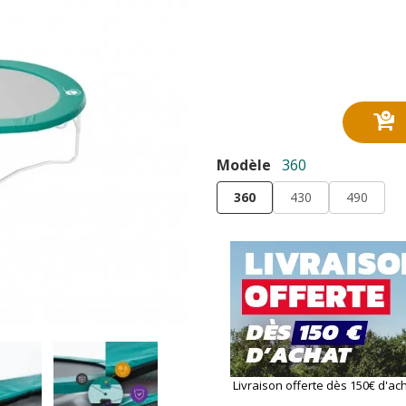
Modèle
360
360
430
490
Livraison offerte dès 150€ d'ac