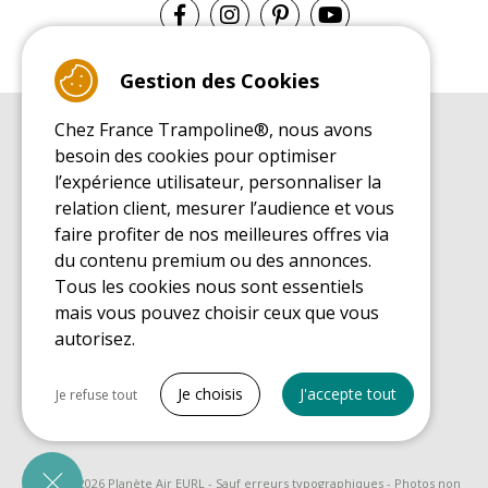
Gestion des Cookies
Chez France Trampoline®, nous avons
GUIDE D'ACHAT
besoin des cookies pour optimiser
Guide d'achat pour les trampolines de loisirs
l’expérience utilisateur, personnaliser la
GUIDE DE MONTAGE
relation client, mesurer l’audience et vous
Guide de montage pour les trampolines de loisirs
faire profiter de nos meilleures offres via
GUIDE D'ENTRETIEN
du contenu premium ou des annonces.
Guide d'entretien des trampolines de loisirs
Tous les cookies nous sont essentiels
GUIDE DÉCOUVERTE
mais vous pouvez choisir ceux que vous
Guide de découverte des trampolines de loisirs
autorisez.
GUIDE D'ACHAT PIÈCES DE RECHANGE
Guide d'achat des pièces de rechange
Tout cocher
Je choisis
J'accepte tout
Je refuse tout
Cookies nécessaires
PrestaShop
Nécessaire au fonctionnement du site
© 2008 - 2026 Planète Air EURL - Sauf erreurs typographiques - Photos non