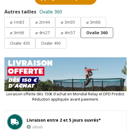
Autres tailles
Ovalie 360
⌀ 1m83
⌀ 2m44
⌀ 3m05
⌀ 3m66
⌀ 3m96
⌀ 4m27
⌀ 4m57
Ovalie 360
Ovalie 430
Ovalie 490
Livraison offerte dès 150€ d'achat en Mondial Relay et DPD Predict.
Réduction appliquée avant paiement.
Livraison entre 2 et 5 jours ouvrés*
détails