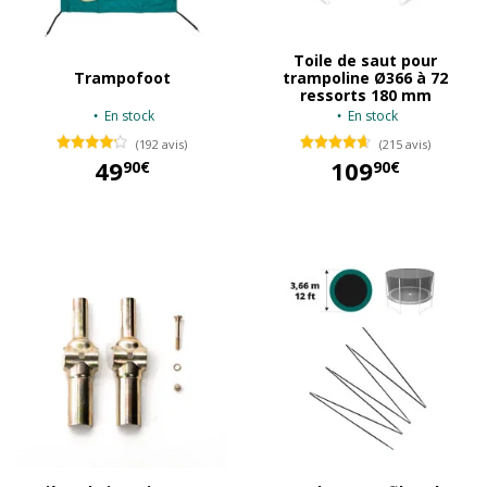
Toile de saut pour
Trampofoot
trampoline Ø366 à 72
ressorts 180 mm
En stock
En stock
(192 avis)
(215 avis)
49
109
90€
90€
49,90 €
109,90 €