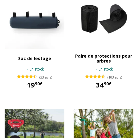
Paire de protections pour
Sac de lestage
arbres
En stock
En stock
(33 avis)
(103 avis)
19
34
90€
90€
19,90 €
34,90 €