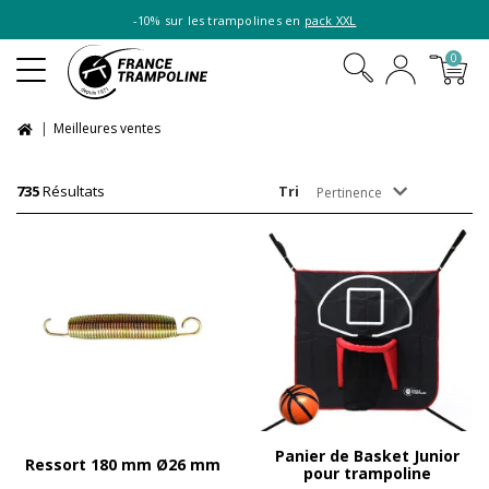
-10% sur les trampolines en
pack XXL
0
Meilleures ventes
735
Résultats
Tri
Pertinence
Panier de Basket Junior
Ressort 180 mm Ø26 mm
pour trampoline