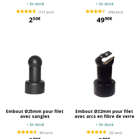
En stock
En stock
(121 avis)
(454 avis)
2
49
50€
90€
2,50 €
49,90 €
Embout Ø25mm pour filet
Embout Ø32mm pour filet
avec sangles
avec arcs en fibre de verre
En stock
En stock
(85 avis)
(52 avis)