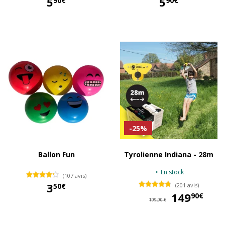
5
5
90€
90€
5,90 €
5,90 €
-25%
Ballon Fun
Tyrolienne Indiana - 28m
En stock
(107 avis)
3
50€
(201 avis)
149
14
90€
3,50 €
199,90 €