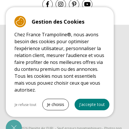
Gestion des Cookies
Chez France Trampoline®, nous avons
GUIDE D'ACHAT
besoin des cookies pour optimiser
Guide d'achat pour les trampolines de loisirs
l’expérience utilisateur, personnaliser la
GUIDE DE MONTAGE
relation client, mesurer l’audience et vous
Guide de montage pour les trampolines de loisirs
faire profiter de nos meilleures offres via
GUIDE D'ENTRETIEN
du contenu premium ou des annonces.
Guide d'entretien des trampolines de loisirs
Tous les cookies nous sont essentiels
GUIDE DÉCOUVERTE
mais vous pouvez choisir ceux que vous
Guide de découverte des trampolines de loisirs
autorisez.
GUIDE D'ACHAT PIÈCES DE RECHANGE
Guide d'achat des pièces de rechange
Tout cocher
Je choisis
J'accepte tout
Je refuse tout
Cookies nécessaires
PrestaShop
Nécessaire au fonctionnement du site
© 2008 - 2026 Planète Air EURL - Sauf erreurs typographiques - Photos non