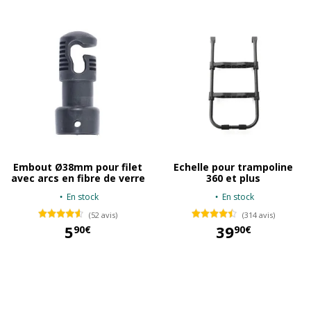
Embout Ø38mm pour filet
Echelle pour trampoline
avec arcs en fibre de verre
360 et plus
En stock
En stock
(52 avis)
(314 avis)
5
39
90€
90€
5,90 €
39,90 €