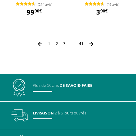
(214 avis)
(19 avis)
99
3
90€
90€
99,90 €
3,90 €
1
2
3
...
41
Plus de 50 ans
DE SAVOIR-FAIRE
LIVRAISON
2 à 5 jours ouvrés