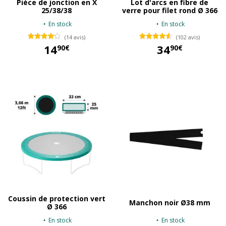
Pièce de jonction en X
Lot d'arcs en fibre de
25/38/38
verre pour filet rond Ø 366
En stock
En stock
(14 avis)
(102 avis)
14
34
90€
90€
14,90 €
34,90 €
Coussin de protection vert
Manchon noir Ø38 mm
Ø 366
En stock
En stock