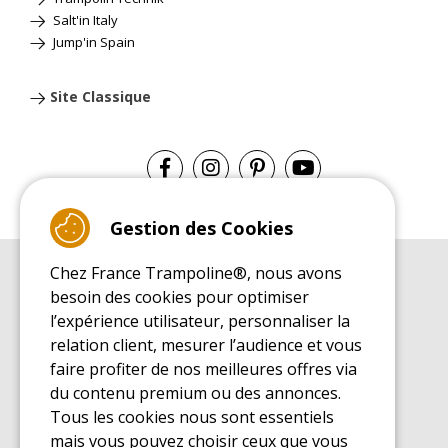
Salt'in Italy
Jump'in Spain
Site Classique
Gestion des Cookies
Chez France Trampoline®, nous avons
GUIDE D'ACHAT
besoin des cookies pour optimiser
Guide d'achat pour les trampolines de loisirs
l’expérience utilisateur, personnaliser la
GUIDE DE MONTAGE
relation client, mesurer l’audience et vous
Guide de montage pour les trampolines de loisirs
faire profiter de nos meilleures offres via
GUIDE D'ENTRETIEN
du contenu premium ou des annonces.
Guide d'entretien des trampolines de loisirs
Tous les cookies nous sont essentiels
GUIDE DÉCOUVERTE
mais vous pouvez choisir ceux que vous
Guide de découverte des trampolines de loisirs