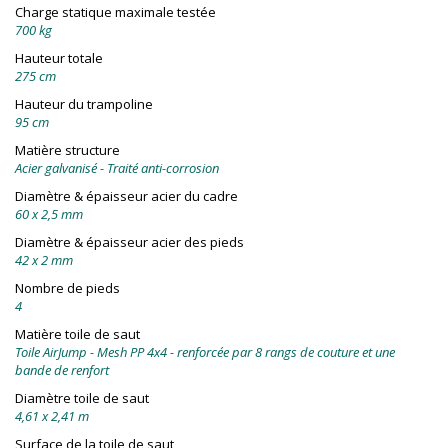
Charge statique maximale testée
700 kg
Hauteur totale
275 cm
Hauteur du trampoline
95 cm
Matière structure
Acier galvanisé - Traité anti-corrosion
Diamètre & épaisseur acier du cadre
60 x 2,5 mm
Diamètre & épaisseur acier des pieds
42 x 2 mm
Nombre de pieds
4
Matière toile de saut
Toile AirJump - Mesh PP 4x4 - renforcée par 8 rangs de couture et une
bande de renfort
Diamètre toile de saut
4,61 x 2,41 m
Surface de la toile de saut