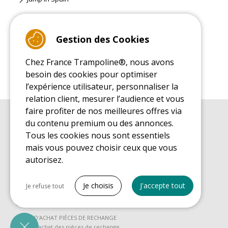
Site Classique
Gestion des Cookies
Chez France Trampoline®, nous avons
besoin des cookies pour optimiser
l’expérience utilisateur, personnaliser la
relation client, mesurer l’audience et vous
faire profiter de nos meilleures offres via
du contenu premium ou des annonces.
GUIDE D'ACHAT
Guide d'achat pour les trampolines de loisirs
Tous les cookies nous sont essentiels
mais vous pouvez choisir ceux que vous
GUIDE DE MONTAGE
Guide de montage pour les trampolines de loisirs
autorisez.
GUIDE D'ENTRETIEN
Tout cocher
Guide d'entretien des trampolines de loisirs
Je choisis
J'accepte tout
Je refuse tout
GUIDE DÉCOUVERTE
Cookies nécessaires
Guide de découverte des trampolines de loisirs
PrestaShop
GUIDE D'ACHAT PIÈCES DE RECHANGE
Nécessaire au fonctionnement du site
Guide d'achat des pièces de rechange