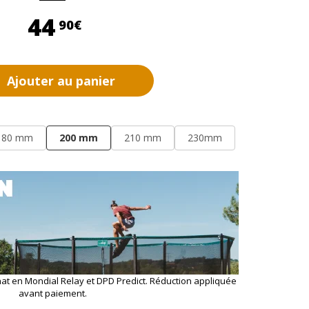
44,90 €
44
90€
Ajouter au panier
180 mm
200 mm
210 mm
230mm
hat en Mondial Relay et DPD Predict. Réduction appliquée
avant paiement.