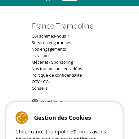
France Trampoline
Qui sommes-nous ?
Services et garanties
Nos engagements
Livraison
Mécénat
-
Sponsoring
Nos trampolines en vidéos
Politique de confidentialité
CGV
/
CGU
Conseils
9.4
/10 (22077 reviews)
Gestion des Cookies
Chez France Trampoline®, nous avons
Read customer reviews