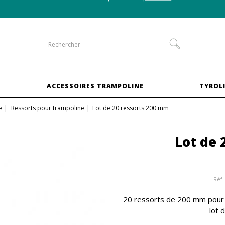
-10% sur les trampolines en
pack XXL
S
ACCESSOIRES TRAMPOLINE
TYROLI
e
Ressorts pour trampoline
Lot de 20 ressorts 200 mm
Lot de 
Réf.
20 ressorts de 200 mm pour t
lot 