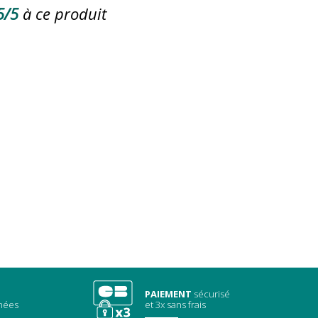
5/5
à ce produit
PAIEMENT
sécurisé
chées
et 3x sans frais