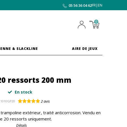
FR
|
EN
05 56 36 04 62
0
ENNE & SLACKLINE
AIRE DE JEUX
20 ressorts 200 mm
En stock
2
avis
1010GP20
rampoline extérieur, traité anticorrosion. Vendu en
de 20 ressorts uniquement.
Détails