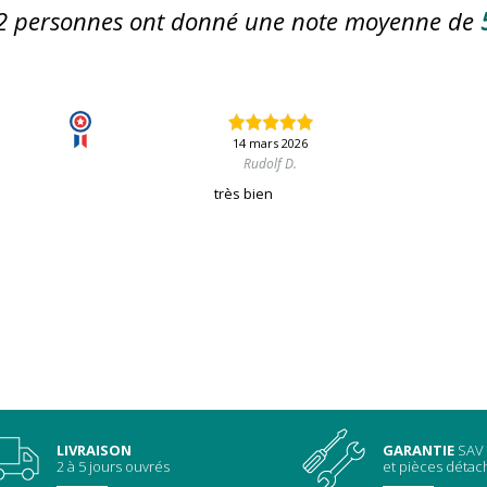
2
personnes ont donné une note moyenne de
14 mars 2026
Rudolf D.
très bien
LIVRAISON
GARANTIE
SAV
2 à 5 jours ouvrés
et pièces déta