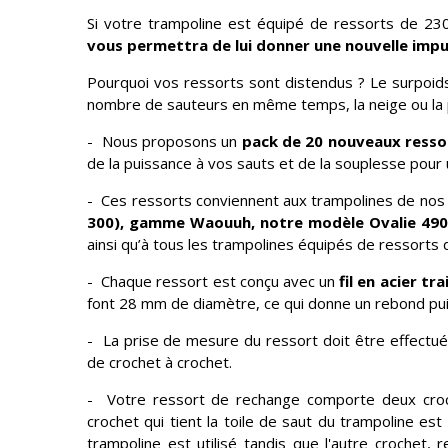
Si votre trampoline est équipé de ressorts de 2
vous permettra de lui donner une nouvelle impu
Pourquoi vos ressorts sont distendus ? Le surpoids 
nombre de sauteurs en même temps, la neige ou la pl
- Nous proposons un
pack de 20 nouveaux resso
de la puissance à vos sauts et de la souplesse pour u
- Ces ressorts conviennent aux trampolines de n
300), gamme Waouuh, notre modèle Ovalie 490 
ainsi qu’à tous les trampolines équipés de ressorts
- Chaque ressort est conçu avec un
fil en acier t
font 28 mm de diamètre, ce qui donne un rebond pui
- La prise de mesure du ressort doit être effectué
de crochet à crochet.
- Votre ressort de rechange comporte deux croch
crochet qui tient la toile de saut du trampoline es
trampoline est utilisé tandis que l'autre crochet, 