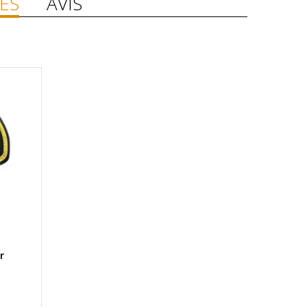
ES
AVIS
r