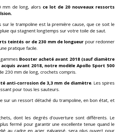
30 mm de long, alors
ce lot de 20 nouveaux ressorts
lsion.
sur le trampoline est la première cause, que ce soit le
uie qui stagnent longtemps sur votre toile de saut.
rts teintés or de 230 mm de longueur
pour redonner
ne pratique facile.
os gammes
Booster acheté avant 2018 (sauf diamètre
acquis avant 2018, notre modèle Apollo Sport 500
 de 230 mm de long, crochets compris.
raité anti-corrosion de 3,3 mm de diamètre
. Les spires
ssant pour tous les sauteurs.
e sur un ressort détaché du trampoline, en bon état, et
ets, dont les degrés d'ouverture sont différents. Le
t plus fermé pour garantir une excellente tenue quand le
relié au cadre en acier galvanisé, sera plus ouvert pour