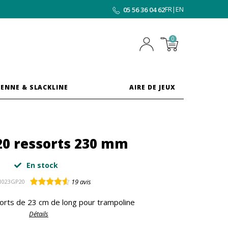
FR
|
EN
05 56 36 04 62
0
ENNE & SLACKLINE
AIRE DE JEUX
20 ressorts 230 mm
En stock
19
avis
1023GP20
orts de 23 cm de long pour trampoline
Détails