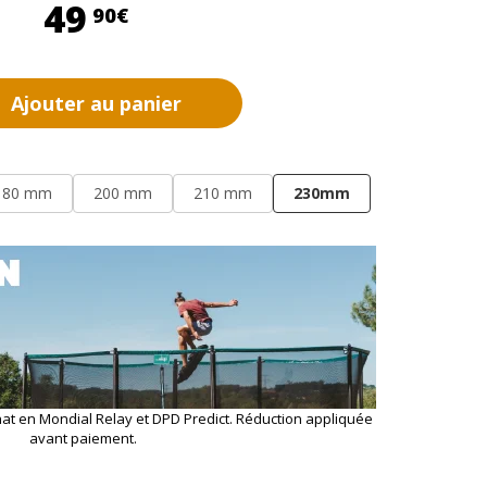
49,90 €
49
90€
Ajouter au panier
180 mm
200 mm
210 mm
230mm
hat en Mondial Relay et DPD Predict. Réduction appliquée
avant paiement.