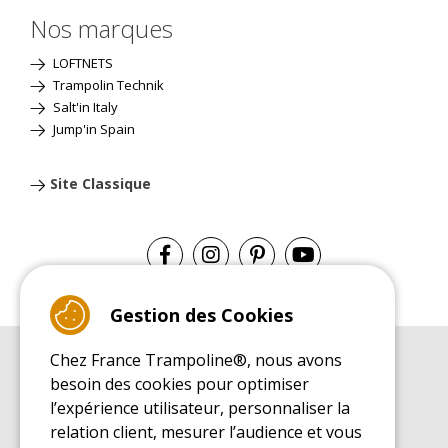
Nos marques
LOFTNETS
Trampolin Technik
Salt'in Italy
Jump'in Spain
Site Classique
Gestion des Cookies
Chez France Trampoline®, nous avons
GUIDE D'ACHAT
besoin des cookies pour optimiser
Guide d'achat pour les trampolines de loisirs
l’expérience utilisateur, personnaliser la
GUIDE DE MONTAGE
relation client, mesurer l’audience et vous
Guide de montage pour les trampolines de loisirs