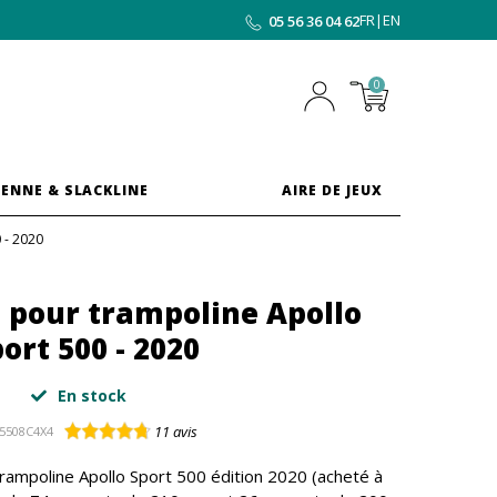
FR
|
EN
05 56 36 04 62
0
ENNE & SLACKLINE
AIRE DE JEUX
 - 2020
t pour trampoline Apollo
ort 500 - 2020
En stock
11
avis
5508C4X4
trampoline Apollo Sport 500 édition 2020 (acheté à