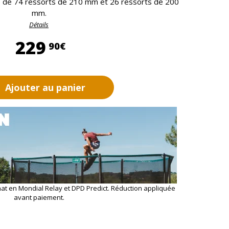
é de 74 ressorts de 210 mm et 26 ressorts de 200
mm.
Détails
229,90 €
229
90€
Ajouter au panier
hat en Mondial Relay et DPD Predict. Réduction appliquée
avant paiement.