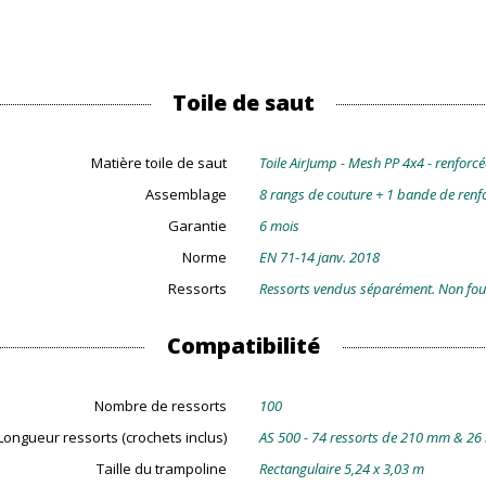
Toile de saut
Matière toile de saut
Toile AirJump - Mesh PP 4x4 - renforc
Assemblage
8 rangs de couture + 1 bande de renf
Garantie
6 mois
Norme
EN 71-14 janv. 2018
Ressorts
Ressorts vendus séparément. Non fourn
Compatibilité
Nombre de ressorts
100
Longueur ressorts (crochets inclus)
AS 500 - 74 ressorts de 210 mm & 26
Taille du trampoline
Rectangulaire 5,24 x 3,03 m