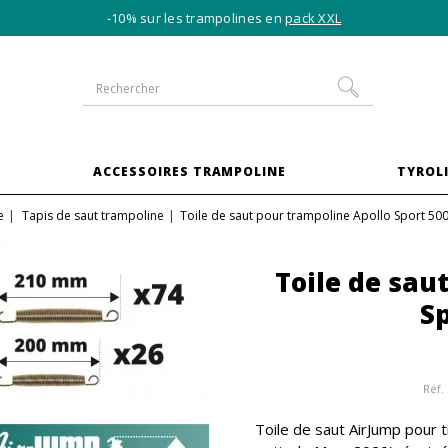
-10% sur les trampolines en
pack XXL
S
ACCESSOIRES TRAMPOLINE
TYROLI
e
Tapis de saut trampoline
Toile de saut pour trampoline Apollo Sport 500
Toile de sau
Sp
Réf.
Toile de saut AirJump pour 