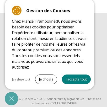
Gestion des Cookies
Chez France Trampoline®, nous avons
GUIDE D'ACHAT
besoin des cookies pour optimiser
Guide d'achat pour les trampolines de loisirs
l’expérience utilisateur, personnaliser la
GUIDE DE MONTAGE
relation client, mesurer l’audience et vous
Guide de montage pour les trampolines de loisirs
faire profiter de nos meilleures offres via
GUIDE D'ENTRETIEN
du contenu premium ou des annonces.
Guide d'entretien des trampolines de loisirs
Tous les cookies nous sont essentiels
GUIDE DÉCOUVERTE
mais vous pouvez choisir ceux que vous
Guide de découverte des trampolines de loisirs
autorisez.
GUIDE D'ACHAT PIÈCES DE RECHANGE
Guide d'achat des pièces de rechange
Tout cocher
Je choisis
J'accepte tout
Je refuse tout
Cookies nécessaires
PrestaShop
Nécessaire au fonctionnement du site
© 2008 - 2026 Planète Air EURL - Sauf erreurs typographiques - Photos non
contractuelles - TVA FR 88482549870