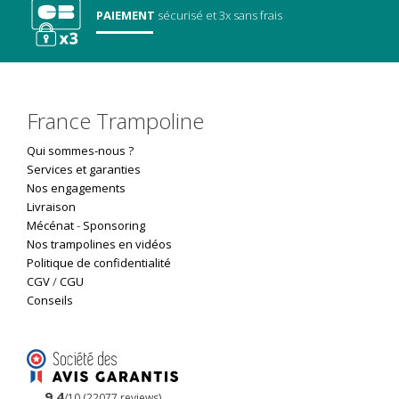
PAIEMENT
sécurisé
et 3x sans frais
France Trampoline
Qui sommes-nous ?
Services et garanties
Nos engagements
Livraison
Mécénat
-
Sponsoring
Nos trampolines en vidéos
Politique de confidentialité
CGV
/
CGU
Conseils
9.4
/10 (22077 reviews)