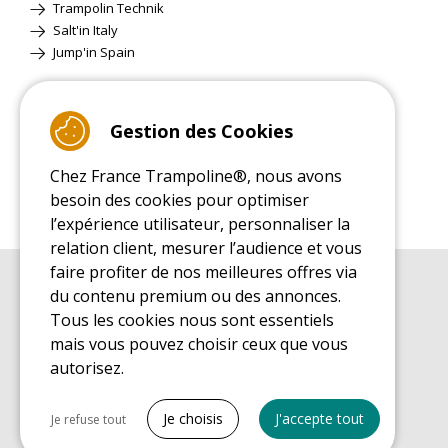
Trampolin Technik
Salt'in Italy
Jump'in Spain
Site Classique
Gestion des Cookies
Chez France Trampoline®, nous avons
besoin des cookies pour optimiser
l’expérience utilisateur, personnaliser la
relation client, mesurer l’audience et vous
faire profiter de nos meilleures offres via
du contenu premium ou des annonces.
GUIDE D'ACHAT
Guide d'achat pour les trampolines de loisirs
Tous les cookies nous sont essentiels
mais vous pouvez choisir ceux que vous
GUIDE DE MONTAGE
Guide de montage pour les trampolines de loisirs
autorisez.
GUIDE D'ENTRETIEN
Tout cocher
Guide d'entretien des trampolines de loisirs
Je choisis
J'accepte tout
Je refuse tout
GUIDE DÉCOUVERTE
Cookies nécessaires