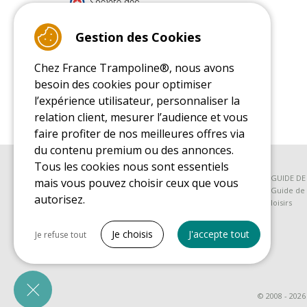
9.4
/10 (22077 reviews)
Gestion des Cookies
Chez France Trampoline®, nous avons
Read customer reviews
besoin des cookies pour optimiser
l’expérience utilisateur, personnaliser la
relation client, mesurer l’audience et vous
faire profiter de nos meilleures offres via
du contenu premium ou des annonces.
Tous les cookies nous sont essentiels
GUIDE D'ACHAT
GUIDE D
mais vous pouvez choisir ceux que vous
Guide d'achat pour les trampolines de loisirs
Guide de 
autorisez.
loisirs
Tout cocher
Je choisis
J'accepte tout
Je refuse tout
Cookies nécessaires
PrestaShop
Nécessaire au fonctionnement du site
© 2008 - 2026