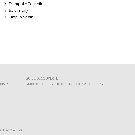
Trampolin Technik
Salt'in Italy
Jump'in Spain
GUIDE DÉCOUVERTE
oisirs
Guide de découverte des trampolines de loisirs
FR 88482549870