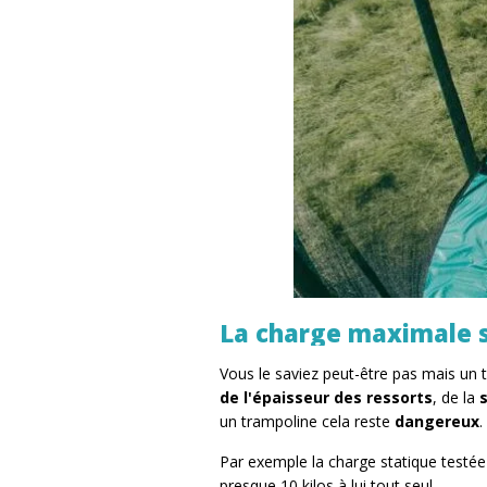
La charge maximale s
Vous le saviez peut-être pas mais un t
de l'épaisseur des ressorts
, de la
un trampoline cela reste
dangereux
.
Par exemple la charge statique testé
presque 10 kilos à lui tout seul.