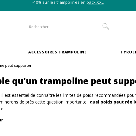
-10% sur les trampolines en
pack XXL
S
ACCESSOIRES TRAMPOLINE
TYROLI
ne peut supporter !
ble qu'un trampoline peut suppo
ne, il est essentiel de connaître les limites de poids recommandées pou
xaminerons de près cette question importante :
quel poids peut réel
e :
ur