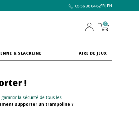
FR
|
EN
05 56 36 04 62
0
ENNE & SLACKLINE
AIRE DE JEUX
rter !
r
garantir la sécurité de tous les
lement supporter un trampoline ?