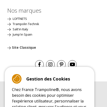
Nos marques
LOFTNETS
Trampolin Technik
Salt'in Italy
Jump'in Spain
Site Classique
Gestion des Cookies
Chez France Trampoline®, nous avons
GUIDE D'ACHAT
besoin des cookies pour optimiser
Guide d'achat pour les trampolines de loisirs
l’expérience utilisateur, personnaliser la
GUIDE DE MONTAGE
relation client, mesurer l’audience et vous