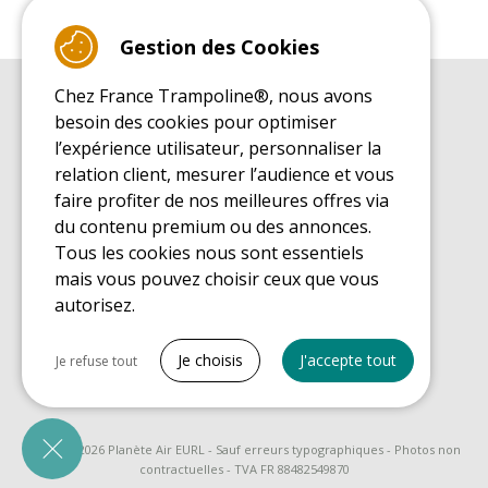
Gestion des Cookies
Chez France Trampoline®, nous avons
GUIDE D'ACHAT
besoin des cookies pour optimiser
Guide d'achat pour les trampolines de loisirs
l’expérience utilisateur, personnaliser la
GUIDE DE MONTAGE
relation client, mesurer l’audience et vous
Guide de montage pour les trampolines de loisirs
faire profiter de nos meilleures offres via
GUIDE D'ENTRETIEN
du contenu premium ou des annonces.
Guide d'entretien des trampolines de loisirs
Tous les cookies nous sont essentiels
GUIDE DÉCOUVERTE
mais vous pouvez choisir ceux que vous
Guide de découverte des trampolines de loisirs
autorisez.
GUIDE D'ACHAT PIÈCES DE RECHANGE
Guide d'achat des pièces de rechange
Tout cocher
Je choisis
J'accepte tout
Je refuse tout
Cookies nécessaires
PrestaShop
Nécessaire au fonctionnement du site
© 2008 - 2026 Planète Air EURL - Sauf erreurs typographiques - Photos non
contractuelles - TVA FR 88482549870
Être rappelé par un conseiller