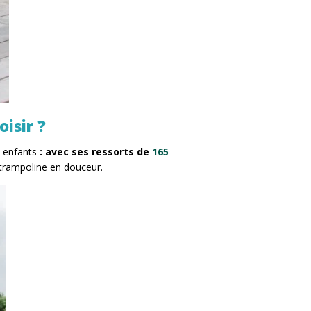
isir ?
s enfants
: avec ses ressorts de
165
 trampoline en douceur.