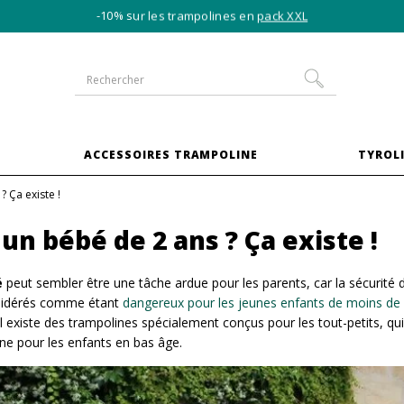
-10% sur les trampolines en
pack XXL
S
ACCESSOIRES TRAMPOLINE
TYROLI
 Ça existe !
n bébé de 2 ans ? Ça existe !
é
peut sembler être une tâche ardue pour les parents, car la sécurité d
nsidérés comme étant
dangereux pour les jeunes enfants de moins de
 il existe des trampolines spécialement conçus pour les tout-petits, qu
line pour les enfants en bas âge.