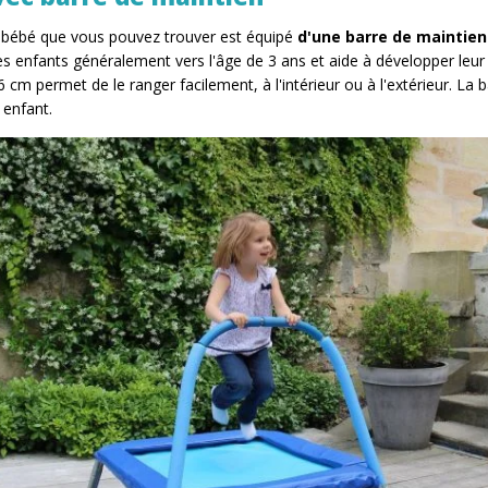
 bébé que vous pouvez trouver est équipé
d'une barre de maintien
es enfants généralement vers l'âge de 3 ans et aide à développer leur m
6 cm permet de le ranger facilement, à l'intérieur ou à l'extérieur. La
 enfant.